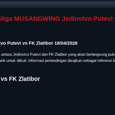
sliga MUSANGWING Jedinstvo Putevi vs
 Putevi vs FK Zlatibor 18/04/2026
 antara Jedinstvo Putevi dan FK Zlatibor yang akan berlangsung puku
k untuk diikuti. Informasi pertandingan disajikan sebagai referens
vs FK Zlatibor