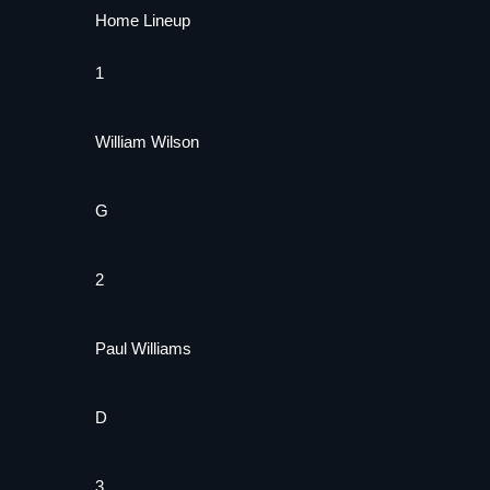
Home Lineup
1
William Wilson
G
2
Paul Williams
D
3