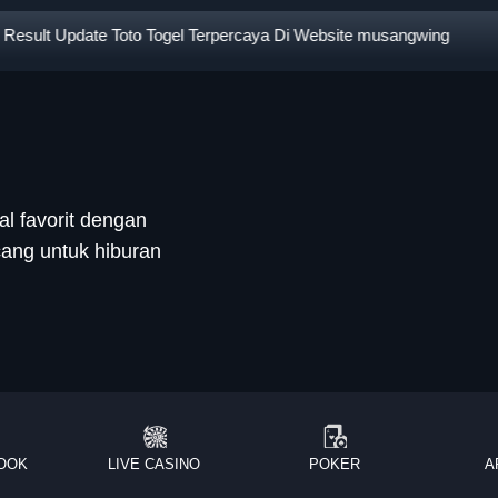
o Togel Terpercaya Di Website musangwing
l favorit dengan
ang untuk hiburan
OOK
LIVE CASINO
POKER
A