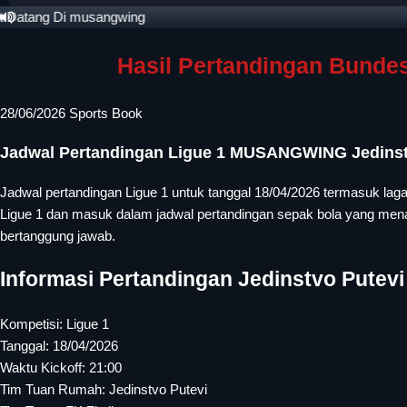
ang Di musangwing
Hasil Pertandingan Bunde
28/06/2026
Sports Book
Jadwal Pertandingan Ligue 1 MUSANGWING Jedinstvo
Jadwal pertandingan Ligue 1 untuk tanggal 18/04/2026 termasuk laga
Ligue 1 dan masuk dalam jadwal pertandingan sepak bola yang menari
bertanggung jawab.
Informasi Pertandingan Jedinstvo Putevi 
Kompetisi: Ligue 1
Tanggal: 18/04/2026
Waktu Kickoff: 21:00
Tim Tuan Rumah: Jedinstvo Putevi