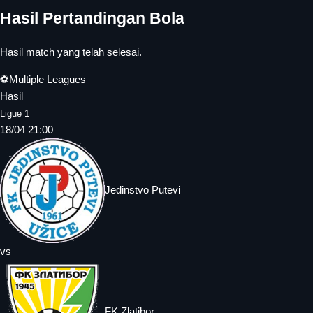
Hasil Pertandingan Bola
Hasil match yang telah selesai.
⚽
Multiple Leagues
Hasil
Ligue 1
18/04 21:00
Jedinstvo Putevi
vs
FK Zlatibor