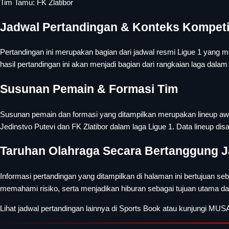
Tim Tamu: FK Zlatibor
Jadwal Pertandingan & Konteks Kompeti
Pertandingan ini merupakan bagian dari jadwal resmi Ligue 1 yang 
hasil pertandingan ini akan menjadi bagian dari rangkaian laga dalam
Susunan Pemain & Formasi Tim
Susunan pemain dan formasi yang ditampilkan merupakan lineup awa
Jedinstvo Putevi dan FK Zlatibor dalam laga Ligue 1. Data lineup disa
Taruhan Olahraga Secara Bertanggung 
Informasi pertandingan yang ditampilkan di halaman ini bertujuan
memahami risiko, serta menjadikan hiburan sebagai tujuan utama da
Lihat jadwal pertandingan lainnya di
Sports Book
atau kunjungi
MUS