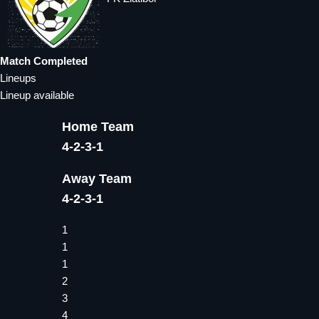
Match Completed
Lineups
Lineup available
Home Team
4-2-3-1
Away Team
4-2-3-1
1
1
1
2
3
4