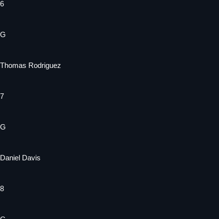
6
G
Thomas Rodriguez
7
G
Daniel Davis
8