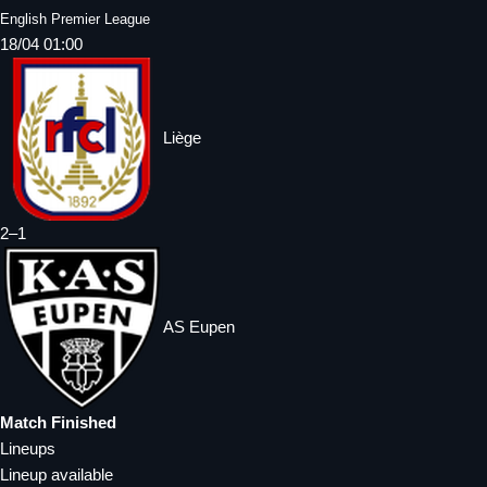
English Premier League
18/04 01:00
Liège
2
–
1
AS Eupen
Match Finished
Lineups
Lineup available