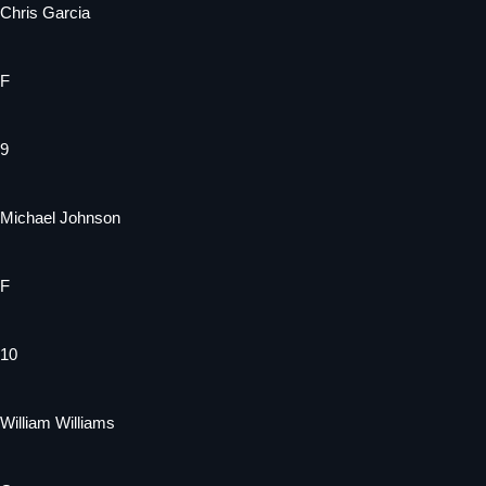
Chris Garcia
F
9
Michael Johnson
F
10
William Williams