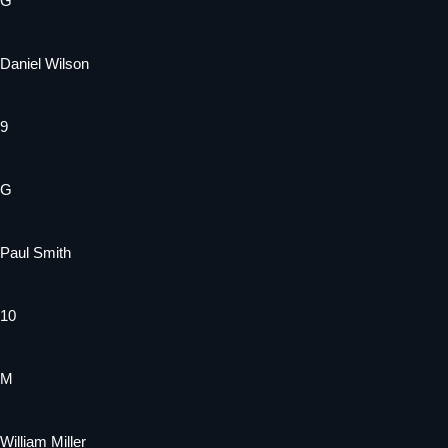
G
Daniel Wilson
9
G
Paul Smith
10
M
William Miller