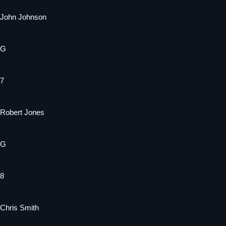
John Johnson
G
7
Robert Jones
G
8
Chris Smith