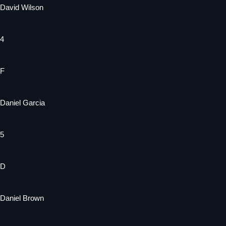
David Wilson
4
F
Daniel Garcia
5
D
Daniel Brown