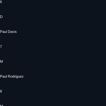
6
D
Paul Davis
7
M
Paul Rodriguez
8