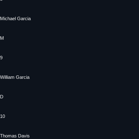
Michael Garcia
M
9
William Garcia
D
10
Thomas Davis