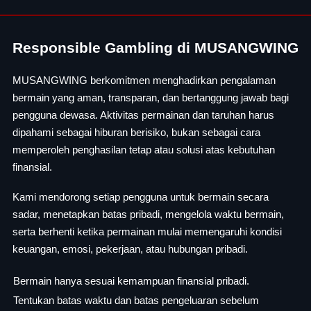
Responsible Gambling di MUSANGWING
MUSANGWING berkomitmen menghadirkan pengalaman
bermain yang aman, transparan, dan bertanggung jawab bagi
pengguna dewasa. Aktivitas permainan dan taruhan harus
dipahami sebagai hiburan berisiko, bukan sebagai cara
memperoleh penghasilan tetap atau solusi atas kebutuhan
finansial.
Kami mendorong setiap pengguna untuk bermain secara
sadar, menetapkan batas pribadi, mengelola waktu bermain,
serta berhenti ketika permainan mulai memengaruhi kondisi
keuangan, emosi, pekerjaan, atau hubungan pribadi.
Bermain hanya sesuai kemampuan finansial pribadi.
Tentukan batas waktu dan batas pengeluaran sebelum