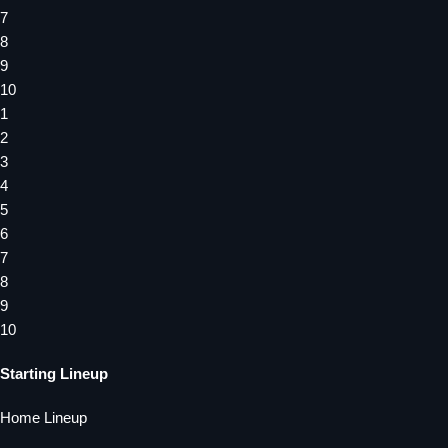
7
8
9
10
1
2
3
4
5
6
7
8
9
10
Starting Lineup
Home Lineup