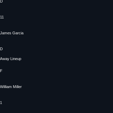
D
11
James Garcia
D
Away Lineup
F
William Miller
1