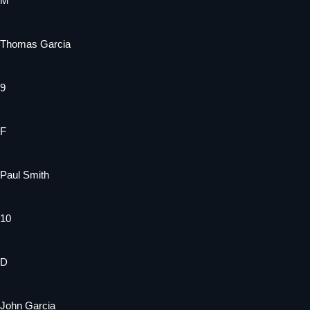
M
Thomas Garcia
9
F
Paul Smith
10
D
John Garcia