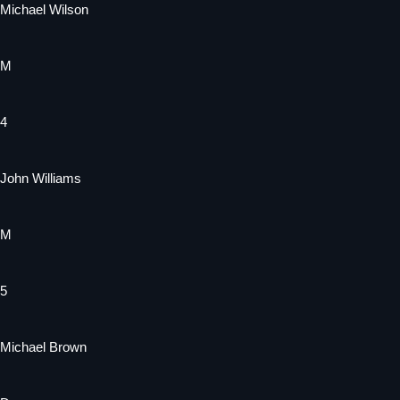
Michael Wilson
M
4
John Williams
M
5
Michael Brown