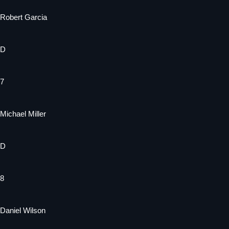
Robert Garcia
D
7
Michael Miller
D
8
Daniel Wilson