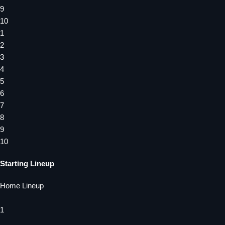
9
10
1
2
3
4
5
6
7
8
9
10
Starting Lineup
Home Lineup
1