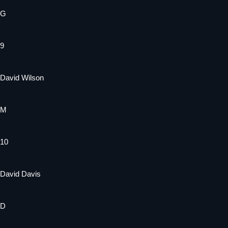
G
9
David Wilson
M
10
David Davis
D