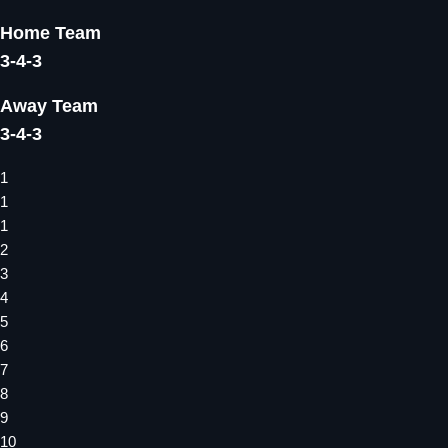
Home Team
3-4-3
Away Team
3-4-3
1
1
1
2
3
4
5
6
7
8
9
10