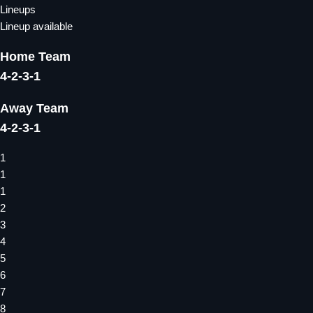
Lineups
Lineup available
Home Team
4-2-3-1
Away Team
4-2-3-1
1
1
1
2
3
4
5
6
7
8