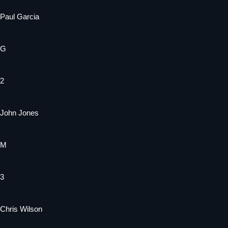
Paul Garcia
G
2
John Jones
M
3
Chris Wilson