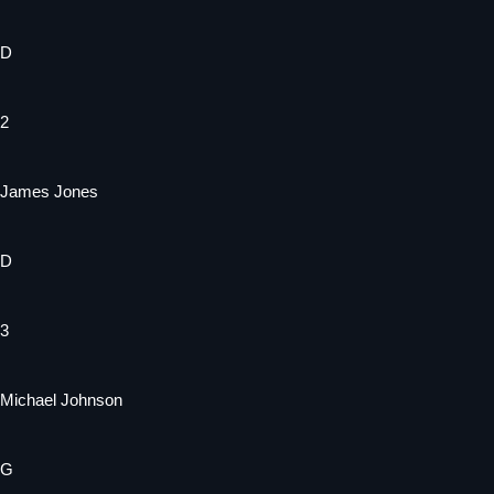
D
2
James Jones
D
3
Michael Johnson
G