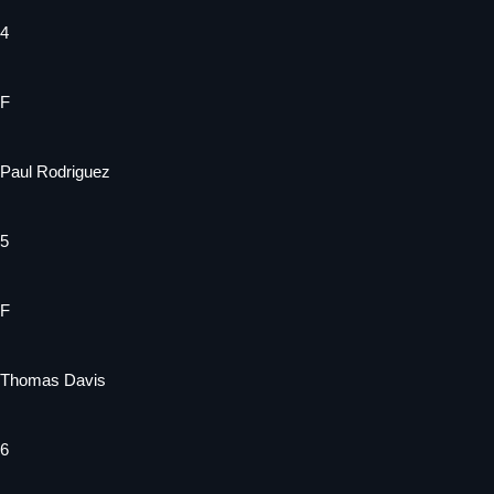
4
F
Paul Rodriguez
5
F
Thomas Davis
6