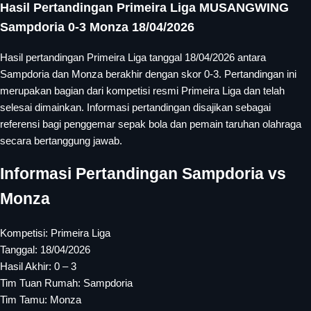
Hasil Pertandingan Primeira Liga MUSANGWING
Sampdoria 0-3 Monza 18/04/2026
Hasil pertandingan Primeira Liga tanggal 18/04/2026 antara
Sampdoria dan Monza berakhir dengan skor 0-3. Pertandingan ini
merupakan bagian dari kompetisi resmi Primeira Liga dan telah
selesai dimainkan. Informasi pertandingan disajikan sebagai
referensi bagi penggemar sepak bola dan pemain taruhan olahraga
secara bertanggung jawab.
Informasi Pertandingan Sampdoria vs
Monza
Kompetisi: Primeira Liga
Tanggal: 18/04/2026
Hasil Akhir: 0 – 3
Tim Tuan Rumah: Sampdoria
Tim Tamu: Monza