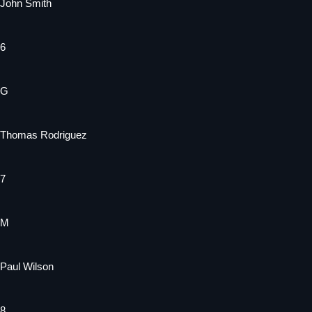
John Smith
6
G
Thomas Rodriguez
7
M
Paul Wilson
8