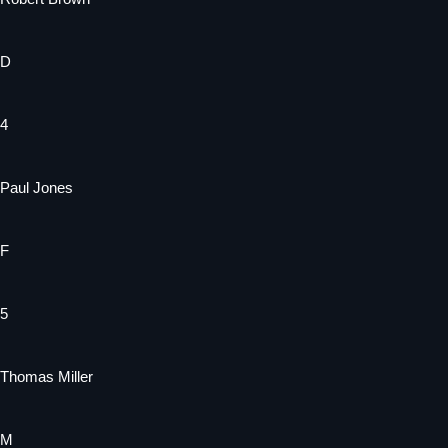
D
4
Paul Jones
F
5
Thomas Miller
M