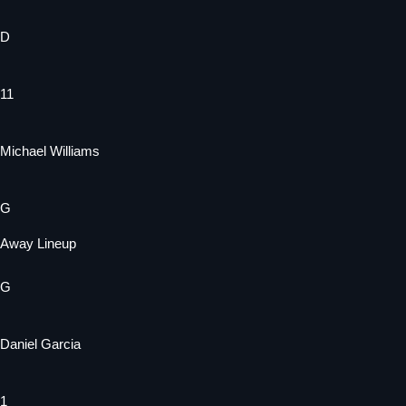
D
11
Michael Williams
G
Away Lineup
G
Daniel Garcia
1