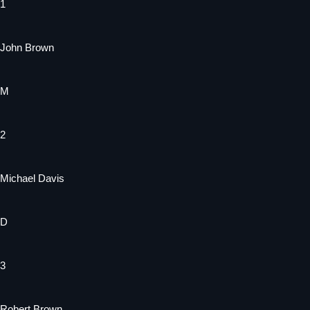
1
John Brown
M
2
Michael Davis
D
3
Robert Brown