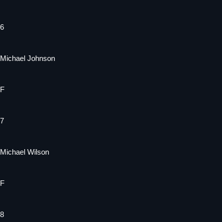
6
Michael Johnson
F
7
Michael Wilson
F
8