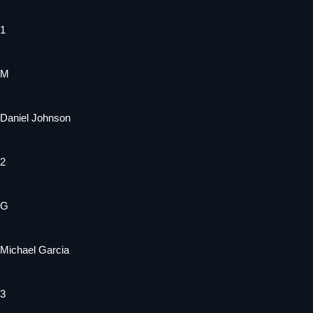
1
M
Daniel Johnson
2
G
Michael Garcia
3