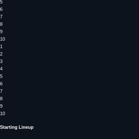
5
6
7
8
9
10
1
2
3
4
5
6
7
8
9
10
Starting Lineup