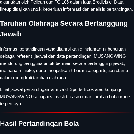
digunakan oleh Pélican dan FC 105 dalam laga Eredivisie. Data
lineup disajikan untuk keperluan informasi dan analisis pertandingan.
Taruhan Olahraga Secara Bertanggung
Jawab
Informasi pertandingan yang ditampilkan di halaman ini bertujuan
sebagai referensi jadwal dan data pertandingan. MUSANGWING
mendorong pengguna untuk bermain secara bertanggung jawab,
memahami risiko, serta menjadikan hiburan sebagai tujuan utama
dalam mengikuti taruhan olahraga.
Lihat jadwal pertandingan lainnya di
Sports Book
atau kunjungi
MUSANGWING
sebagai situs slot, casino, dan taruhan bola online
terpercaya.
Hasil Pertandingan Bola