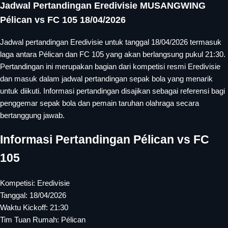
Jadwal Pertandingan Eredivisie MUSANGWING
Pélican vs FC 105 18/04/2026
Jadwal pertandingan Eredivisie untuk tanggal 18/04/2026 termasuk
laga antara Pélican dan FC 105 yang akan berlangsung pukul 21:30.
Pertandingan ini merupakan bagian dari kompetisi resmi Eredivisie
dan masuk dalam jadwal pertandingan sepak bola yang menarik
untuk diikuti. Informasi pertandingan disajikan sebagai referensi bagi
penggemar sepak bola dan pemain taruhan olahraga secara
bertanggung jawab.
Informasi Pertandingan Pélican vs FC
105
Kompetisi: Eredivisie
Tanggal: 18/04/2026
Waktu Kickoff: 21:30
Tim Tuan Rumah: Pélican