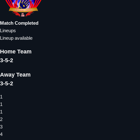
Match Completed
Lineups
Lineup available
Home Team
3-5-2
Away Team
3-5-2
1
1
1
2
3
4