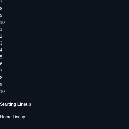
7
8
9
10
1
2
3
4
5
6
7
8
9
10
Starting Lineup
Home Lineup