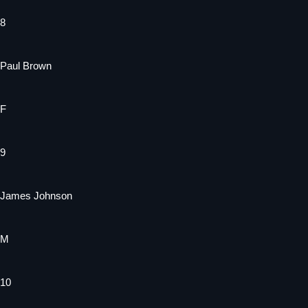
8
Paul Brown
F
9
James Johnson
M
10